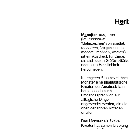
H
e
r
M
o
ns|ter
,das;
-tren
(lat.
monstrum
,
'Mahnzeichen' von spätlat.
monstrare
, 'zeigen' und lat.
monere
, 'mahnen, warnen')
ist ein Ausdruck für Dinge,
die sich durch Größe, Stärk
oder auch Hässlichkeit
hervorheben.
Im engeren Sinn bezeichnet
Monster eine phantastische
Kreatur, der Ausdruck kann
heute jedoch auch
umgangssprachlich auf
alltägliche Dinge
angewendet werden, die die
oben genannten Kriterien
erfüllen.
Das Monster als fiktive
Kreatur hat seinen Ursprung